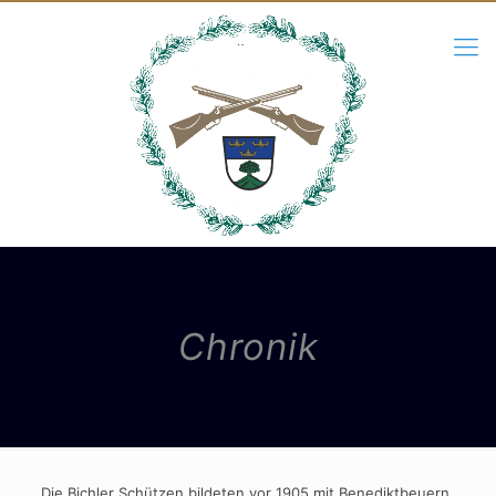
Chronik
Die Bichler Schützen bildeten vor 1905 mit Benediktbeuern